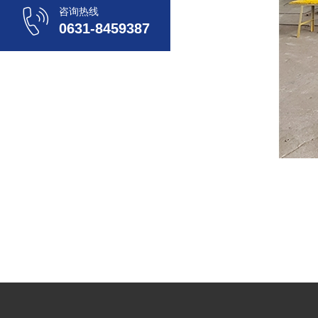
咨询热线
0631-8459387