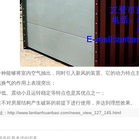
一种能够将室内空气抽出，同时引入新风的装置。它的动力特点
流换气的作用上表现突出；
声低、震动小且运转稳定等特点也是其优点之一；
在不对房屋结构产生破坏的前提下进行使用，并达到理想效果。
址：
http://www.lantianhuanbao.com/news_view_127_145.html
择风机要考虑的因素